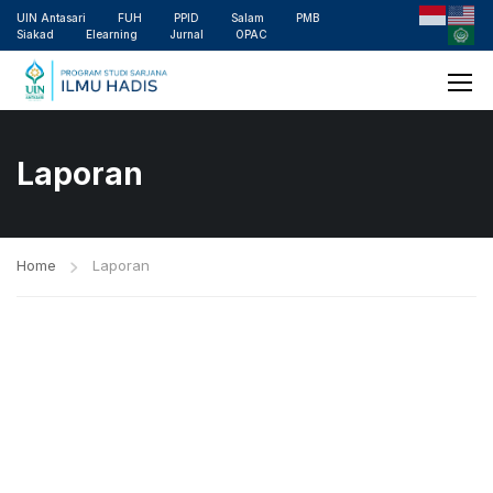
UIN Antasari
FUH
PPID
Salam
PMB
Siakad
Elearning
Jurnal
OPAC
Laporan
Home
Laporan